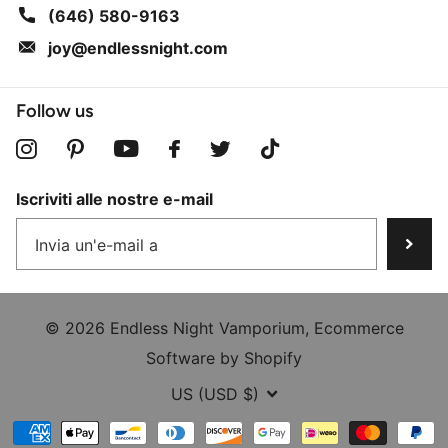
(646) 580-9163
joy@endlessnight.com
Follow us
Iscriviti alle nostre e-mail
©
2026
Endless Night Vamporium,
Ecommerce
Software by Shopify
US (USD $)